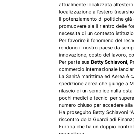
attualmente localizzata all’ester
localizzazione all’estero (nearsho
Il potenziamento di politiche già 
promuovere sia il rientro delle fo
necessita di un contesto istituzi
Per favorire il fenomeno del resho
rendono il nostro paese da sempre 
innovazione, costo del lavoro, cos
Per parte sua
Betty Schiavoni, P
commercio internazionale lancia
La Sanità marittima ed Aerea è c
spedizione aerea che giunge a Mal
rilascio di un semplice nulla ost
pochi medici e tecnici per superar
numero chiuso per accedere alla 
Ha proseguito Betty Schiavoni “A
riscontro della Guardi adi Finanza
Europa che ha un doppio controll
permettere.