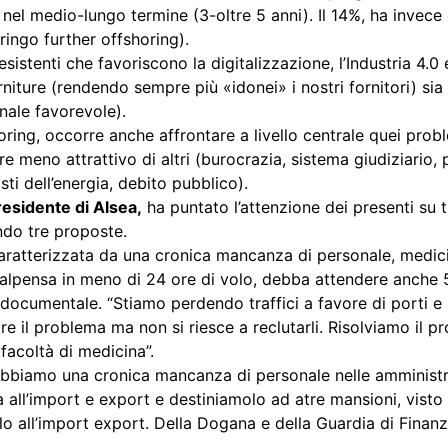
o nel medio-lungo termine (3-oltre 5 anni). Il 14%, ha invec
ringo further offshoring).
esistenti che favoriscono la digitalizzazione, l’Industria 4.
rniture (rendendo sempre più «idonei» i nostri fornitori) si
onale favorevole).
ring, occorre anche affrontare a livello centrale quei proble
meno attrattivo di altri (burocrazia, sistema giudiziario, pr
ti dell’energia, debito pubblico).
residente di Alsea,
ha puntato l’attenzione dei presenti su t
ndo tre proposte.
aratterizzata da una cronica mancanza di personale, medici 
pensa in meno di 24 ore di volo, debba attendere anche 5 – 
a documentale. “Stiamo perdendo traffici a favore di porti 
e il problema ma non si riesce a reclutarli. Risolviamo il p
facoltà di medicina”.
bbiamo una cronica mancanza di personale nelle amministra
 all’import e export e destiniamolo ad atre mansioni, visto ch
o all’import export. Della Dogana e della Guardia di Finan