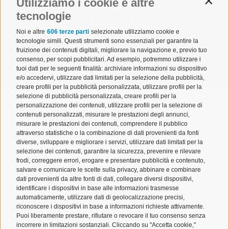
Utilizziamo i cookie e altre
Contin
tecnologie
Alsea Service Srl
Noi e altre
606 terze parti
selezionate utilizziamo cookie e
Visualizza
tecnologie simili. Questi strumenti sono essenziali per garantire la
fruizione dei contenuti digitali, migliorare la navigazione e, previo tuo
consenso, per scopi pubblicitari. Ad esempio, potremmo utilizzare i
tuoi dati per le seguenti finalità: archiviare informazioni su dispositivo
e/o accedervi, utilizzare dati limitati per la selezione della pubblicità,
creare profili per la pubblicità personalizzata, utilizzare profili per la
selezione di pubblicità personalizzata, creare profili per la
personalizzazione dei contenuti, utilizzare profili per la selezione di
ALSEA | Associazione Lombarda Spedizionieri e
contenuti personalizzati, misurare le prestazioni degli annunci,
misurare le prestazioni dei contenuti, comprendere il pubblico
Autotrasportatori
attraverso statistiche o la combinazione di dati provenienti da fonti
Tel. 02 671541
diverse, sviluppare e migliorare i servizi, utilizzare dati limitati per la
alsea@alsea.mi.it
selezione dei contenuti, garantire la sicurezza, prevenire e rilevare
Aderente a Confetra
frodi, correggere errori, erogare e presentare pubblicità e contenuto,
salvare e comunicare le scelte sulla privacy, abbinare e combinare
Codice Fiscale 80042910150
dati provenienti da altre fonti di dati, collegare diversi dispositivi,
Ufficio Milano
identificare i dispositivi in base alle informazioni trasmesse
Via Cornalia 19 – 20124 Milano
automaticamente, utilizzare dati di geolocalizzazione precisi,
riconoscere i dispositivi in base a informazioni richieste attivamente.
Ufficio Malpensa
Puoi liberamente prestare, rifiutare o revocare il tuo consenso senza
Aeroporto Milano Malpensa – Cargo City, Edificio 186 – Piano
incorrere in limitazioni sostanziali. Cliccando su "Accetta cookie,"