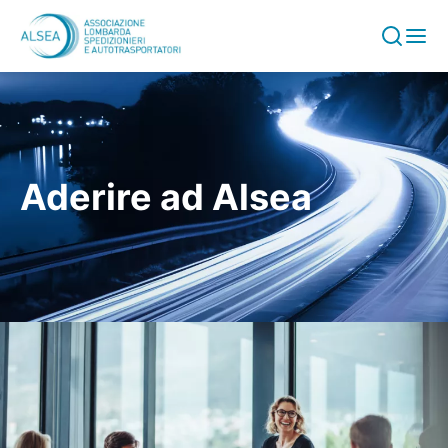
Vai al contenuto
Aderire ad Alsea