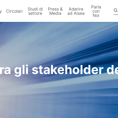
Parla
Studi di
Press &
Aderire
y
Circolari
con
settore
Media
ad Alsea
Noi
a gli stakeholder d