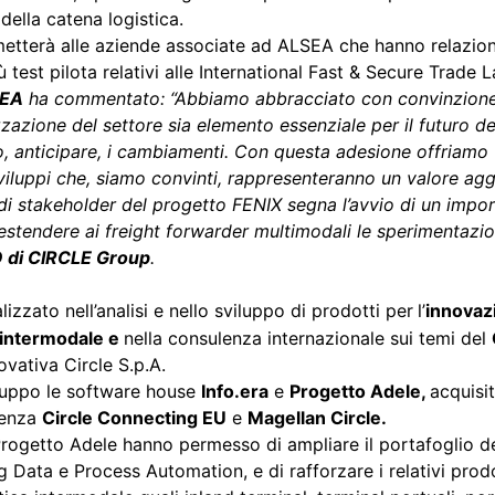
della catena logistica.
permetterà alle aziende associate ad ALSEA che hanno relazion
 test pilota relativi alle International Fast & Secure Trade L
SEA
ha commentato: “Abbiamo abbracciato con convinzione 
izzazione del settore sia elemento essenziale per il futuro 
 anticipare, i cambiamenti. Con questa adesione offriamo un
iluppi che, siamo convinti, rappresenteranno un valore aggi
di stakeholder del progetto FENIX segna l’avvio di un impor
 estendere ai freight forwarder multimodali le sperimentazio
O di CIRCLE Group
.
izzato nell’analisi e nello sviluppo di prodotti per
l’
innovaz
a intermodale e
nella consulenza internazionale sui temi del
ovativa Circle S.p.A.
Gruppo le software house
Info.era
e
Progetto Adele,
acquisi
lenza
Circle Connecting EU
e
Magellan Circle.
e Progetto Adele hanno permesso di ampliare il portafoglio d
ig Data e Process Automation, e di rafforzare i relativi prod