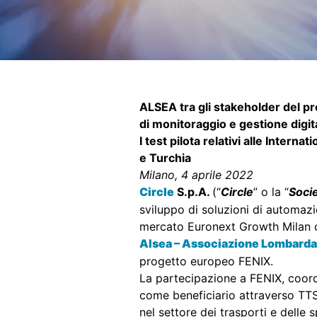
ALSEA tra gli stakeholder del pr
di monitoraggio e gestione digita
I test pilota relativi alle Inter
e Turchia
Milano, 4 aprile 2022
Circle
S.p.A.
(“
Circle
” o la “
Soci
sviluppo di soluzioni di automazio
mercato Euronext Growth Milan o
Alsea – Associazione Lombarda 
progetto europeo FENIX.
La partecipazione a FENIX, coordi
come beneficiario attraverso TTS 
nel settore dei trasporti e delle 