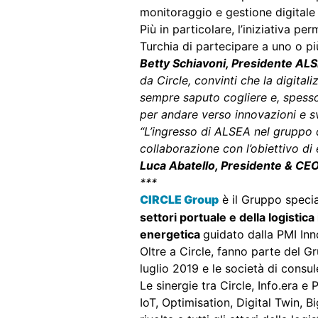
monitoraggio e gestione digitale 
Più in particolare, l’iniziativa 
Turchia di partecipare a uno o più
Betty Schiavoni, Presidente AL
da Circle, convinti che la digital
sempre saputo cogliere e, spesso,
per andare verso innovazioni e sv
“L’ingresso di ALSEA nel gruppo 
collaborazione con l’obiettivo di
Luca Abatello, Presidente & CE
***
CIRCLE Group
è il Gruppo special
settori portuale e della logistic
energetica
guidato dalla PMI Inn
Oltre a Circle, fanno parte del 
luglio 2019 e le società di consu
Le sinergie tra Circle, Info.era 
IoT, Optimisation, Digital Twin, B