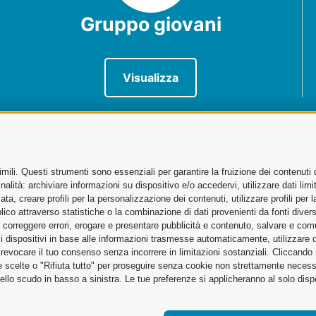
Gruppo giovani
Visualizza
ili. Questi strumenti sono essenziali per garantire la fruizione dei contenuti 
sportatori
alità: archiviare informazioni su dispositivo e/o accedervi, utilizzare dati limita
zata, creare profili per la personalizzazione dei contenuti, utilizzare profili per
no
co attraverso statistiche o la combinazione di dati provenienti da fonti diverse, 
i, correggere errori, erogare e presentare pubblicità e contenuto, salvare e co
are i dispositivi in base alle informazioni trasmesse automaticamente, utilizzare 
Cargo City, Edificio 186 – Piano 5
o revocare il tuo consenso senza incorrere in limitazioni sostanziali. Cliccando
tue scelte o "Rifiuta tutto" per proseguire senza cookie non strettamente neces
ello scudo in basso a sinistra. Le tue preferenze si applicheranno al solo disp
ump