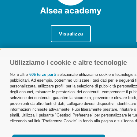
Alsea academy
Visualizza
Utilizziamo i cookie e altre tecnologie
Noi e altre
606 terze parti
selezionate utilizziamo cookie e tecnologie sim
ALSEA | Associazione Lombarda Spedizionieri e Autotra
pubblicitari. Ad esempio, potremmo utilizzare i tuoi dati per le seguenti fin
Tel. 02 671541
Ufficio Milano
personalizzata, utilizzare profili per la selezione di pubblicità personaliz
alsea@alsea.mi.it
Via Cornalia 19 – 20124 Mila
degli annunci, misurare le prestazioni dei contenuti, comprendere il pubbli
selezione dei contenuti, garantire la sicurezza, prevenire e rilevare frod
Aderente a Confetra
Ufficio Malpensa
provenienti da altre fonti di dati, collegare diversi dispositivi, identific
Codice Fiscale 80042910150
Aeroporto Milano Malpensa – 
informazioni richieste attivamente. Puoi liberamente prestare, rifiutare 
simili. Utilizza il pulsante "Gestisci Preferenze" per personalizzare le 
cliccando sul link "Preferenze Cookie" in fondo alla pagina o sull'icona d
Copyright @ 2023 – Tutti i diritti sono riservati | Made by
J