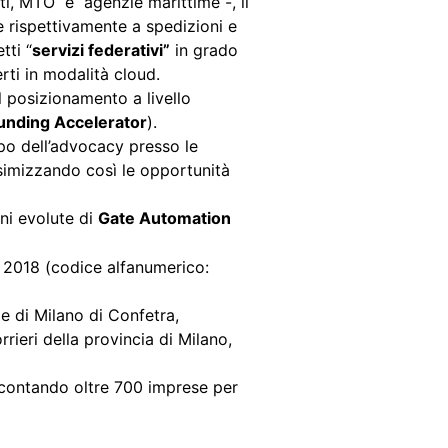
orti, MTO e agenzie marittime -, il
 rispettivamente a spedizioni e
tti “
servizi federativi”
in grado
rti in modalità cloud.
l posizionamento a livello
unding Accelerator
).
po dell’advocacy presso le
ssimizzando così le opportunità
oni evolute di
Gate Automation
e 2018 (codice alfanumerico:
e di Milano di Confetra,
rrieri della provincia di Milano,
i, contando oltre 700 imprese per