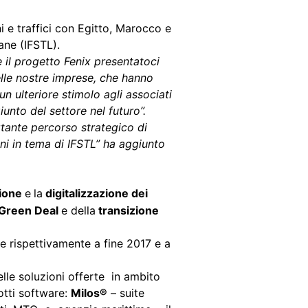
i e traffici con Egitto, Marocco e
ane (IFSTL).
il progetto Fenix presentatoci
delle nostre imprese, che hanno
 ulteriore stimolo agli associati
unto del settore nel futuro”.
tante percorso strategico di
ni in tema di IFSTL” ha aggiunto
ione
e
la
digitalizzazione dei
Green Deal
e della
transizione
te rispettivamente a fine 2017 e a
elle soluzioni offerte in ambito
otti software:
Milos®
– suite