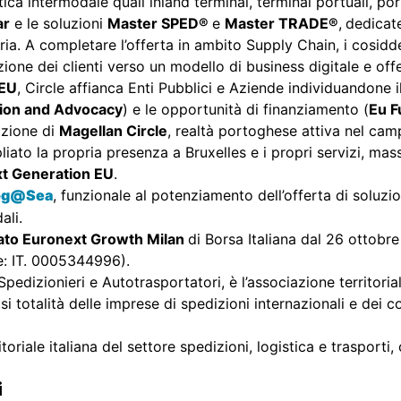
gistica intermodale quali inland terminal, terminal portuali, p
ar
e le soluzioni
Master SPED®
e
Master TRADE®
,
dedicate
ria. A completare l’offerta in ambito Supply Chain, i cosidde
zione dei clienti verso un modello di business digitale e offe
 EU
, Circle affianca Enti Pubblici e Aziende individuandone i
ion and Advocacy
) e le opportunità di finanziamento (
Eu F
izione di
Magellan Circle
, realtà portoghese attiva nel cam
pliato la propria presenza a Bruxelles e i propri servizi, ma
t Generation EU
.
og@Sea
, funzionale al potenziamento dell’offerta di soluzi
dali.
ato Euronext Growth Milan
di Borsa Italiana dal 26 ottobr
ie: IT. 0005344996).
dizionieri e Autotrasportatori, è l’associazione territorial
i totalità delle imprese di spedizioni internazionali e dei co
toriale italiana del settore spedizioni, logistica e trasport
i