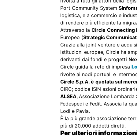
rivolta a tutti gli attori della lo
Port Community System
Sinfom
logistica, e a commercio e indust
di rendere più efficiente la migra
Attraverso la
Circle
Connecting
Europeo (
Strategic Communicat
Grazie alla joint venture e acquis
Istituzioni europee, Circle ha am
derivanti dai fondi e progetti
Nex
Circle guida la rete di impresa
L
rivolte ai nodi portuali e intermo
Circle S.p.A. è
quotata sul merc
CIRC; codice ISIN azioni ordinar
ALSEA,
Associazione Lombarda Spe
Fedespedi e Fedit. Associa la quas
Lodi e Pavia.
È la più grande associazione terri
più di 20.000 addetti diretti.
Per ulteriori informazion