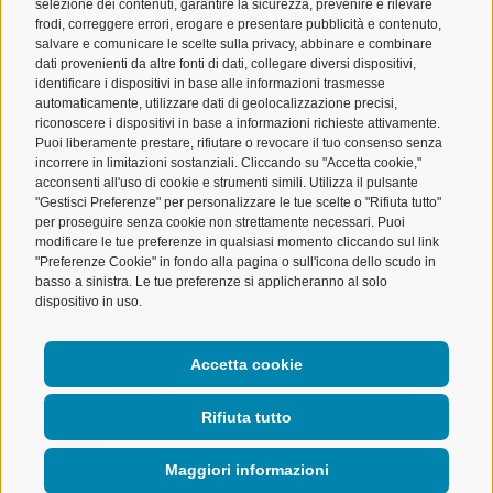
selezione dei contenuti, garantire la sicurezza, prevenire e rilevare
frodi, correggere errori, erogare e presentare pubblicità e contenuto,
Aderente a Confetra
salvare e comunicare le scelte sulla privacy, abbinare e combinare
Codice Fiscale 80042910150
dati provenienti da altre fonti di dati, collegare diversi dispositivi,
Ufficio Milano
identificare i dispositivi in base alle informazioni trasmesse
Via Cornalia 19 – 20124 Milano
automaticamente, utilizzare dati di geolocalizzazione precisi,
riconoscere i dispositivi in base a informazioni richieste attivamente.
Ufficio Malpensa
Puoi liberamente prestare, rifiutare o revocare il tuo consenso senza
Aeroporto Milano Malpensa – Cargo City, Edificio 186 – Piano
incorrere in limitazioni sostanziali. Cliccando su "Accetta cookie,"
5
acconsenti all'uso di cookie e strumenti simili. Utilizza il pulsante
"Gestisci Preferenze" per personalizzare le tue scelte o "Rifiuta tutto"
per proseguire senza cookie non strettamente necessari. Puoi
modificare le tue preferenze in qualsiasi momento cliccando sul link
"Preferenze Cookie" in fondo alla pagina o sull'icona dello scudo in
Copyright @ 2023 – Tutti i diritti sono riservati | Made by
basso a sinistra. Le tue preferenze si applicheranno al solo
Jump
dispositivo in uso.
Privacy policy
Cookie policy
Accetta cookie
Rifiuta tutto
Maggiori informazioni