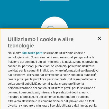
Utilizziamo i cookie e altre
Contin
tecnologie
Alsea Service Srl
Noi e altre
606 terze parti
selezionate utilizziamo cookie e
Visualizza
tecnologie simili. Questi strumenti sono essenziali per garantire la
fruizione dei contenuti digitali, migliorare la navigazione e, previo tuo
consenso, per scopi pubblicitari. Ad esempio, potremmo utilizzare i
tuoi dati per le seguenti finalità: archiviare informazioni su dispositivo
e/o accedervi, utilizzare dati limitati per la selezione della pubblicità,
creare profili per la pubblicità personalizzata, utilizzare profili per la
selezione di pubblicità personalizzata, creare profili per la
personalizzazione dei contenuti, utilizzare profili per la selezione di
ALSEA | Associazione Lombarda Spedizionieri e
contenuti personalizzati, misurare le prestazioni degli annunci,
misurare le prestazioni dei contenuti, comprendere il pubblico
Autotrasportatori
attraverso statistiche o la combinazione di dati provenienti da fonti
Tel. 02 671541
diverse, sviluppare e migliorare i servizi, utilizzare dati limitati per la
alsea@alsea.mi.it