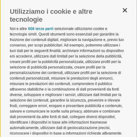
Utilizziamo i cookie e altre
Contin
tecnologie
Alsea Service Srl
Noi e altre
606 terze parti
selezionate utilizziamo cookie e
Visualizza
tecnologie simili. Questi strumenti sono essenziali per garantire la
fruizione dei contenuti digitali, migliorare la navigazione e, previo tuo
consenso, per scopi pubblicitari. Ad esempio, potremmo utilizzare i
tuoi dati per le seguenti finalità: archiviare informazioni su dispositivo
e/o accedervi, utilizzare dati limitati per la selezione della pubblicità,
creare profili per la pubblicità personalizzata, utilizzare profili per la
selezione di pubblicità personalizzata, creare profili per la
personalizzazione dei contenuti, utilizzare profili per la selezione di
ALSEA | Associazione Lombarda Spedizionieri e
contenuti personalizzati, misurare le prestazioni degli annunci,
misurare le prestazioni dei contenuti, comprendere il pubblico
Autotrasportatori
attraverso statistiche o la combinazione di dati provenienti da fonti
Tel. 02 671541
diverse, sviluppare e migliorare i servizi, utilizzare dati limitati per la
alsea@alsea.mi.it
selezione dei contenuti, garantire la sicurezza, prevenire e rilevare
frodi, correggere errori, erogare e presentare pubblicità e contenuto,
Aderente a Confetra
salvare e comunicare le scelte sulla privacy, abbinare e combinare
Codice Fiscale 80042910150
dati provenienti da altre fonti di dati, collegare diversi dispositivi,
Ufficio Milano
identificare i dispositivi in base alle informazioni trasmesse
Via Cornalia 19 – 20124 Milano
automaticamente, utilizzare dati di geolocalizzazione precisi,
riconoscere i dispositivi in base a informazioni richieste attivamente.
Ufficio Malpensa