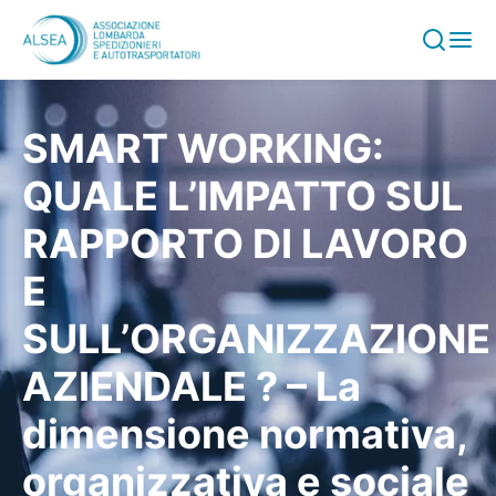
Vai al contenuto
SMART WORKING:
QUALE L’IMPATTO SUL
RAPPORTO DI LAVORO
E
SULL’ORGANIZZAZIONE
AZIENDALE ? – La
dimensione normativa,
organizzativa e sociale