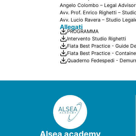
Angelo Colombo – Legal Adviso
Avv. Prof. Enrico Righetti – Studi
Avv. Lucio Ravera – Studio Legale
Allegati
PROGRAMMA
Intervento Studio Righetti
Fiata Best Practice - Guide 
Fiata Best Practice - Contain
Quaderno Fedespedi - Demurr
Alsea academy