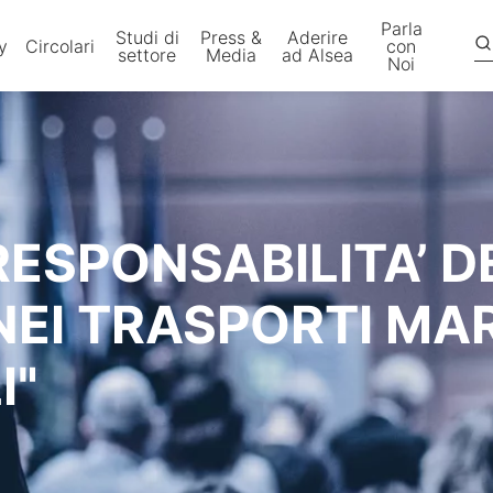
Parla
Studi di
Press &
Aderire
y
Circolari
con
settore
Media
ad Alsea
Noi
RESPONSABILITA’ D
NEI TRASPORTI MAR
I"