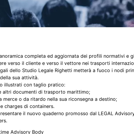
panoramica completa ed aggiornata dei profili normativi e gi
re verso il cliente e verso il vettore nei trasporti internazio
ali dello Studio Legale Righetti metterà a fuoco i nodi princ
della sua attività.
 illustrati con taglio pratico:
e altri documenti di trasporto marittimo;
a merce o da ritardo nella sua riconsegna a destino;
e charges di containers.
 presentare il nuovo quaderno promosso dal LEGAL Advisor
rs.
itime Advisory Body