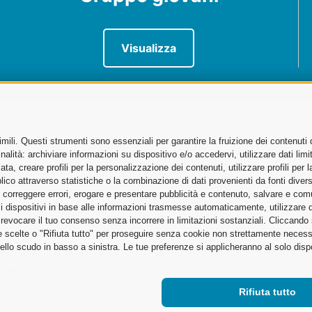
Visualizza
ili. Questi strumenti sono essenziali per garantire la fruizione dei contenuti 
sportatori
alità: archiviare informazioni su dispositivo e/o accedervi, utilizzare dati limita
zata, creare profili per la personalizzazione dei contenuti, utilizzare profili per
no
co attraverso statistiche o la combinazione di dati provenienti da fonti diverse, 
i, correggere errori, erogare e presentare pubblicità e contenuto, salvare e co
are i dispositivi in base alle informazioni trasmesse automaticamente, utilizzare 
Cargo City, Edificio 186 – Piano 5
o revocare il tuo consenso senza incorrere in limitazioni sostanziali. Cliccando
tue scelte o "Rifiuta tutto" per proseguire senza cookie non strettamente neces
ello scudo in basso a sinistra. Le tue preferenze si applicheranno al solo disp
ump
Rifiuta tutto