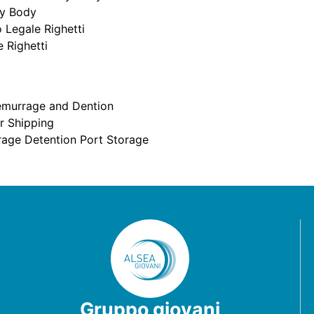
ry Body
o Legale Righetti
 Righetti
Demurrage and Dention
er Shipping
age Detention Port Storage
Gruppo giovani