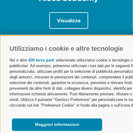
Visualizza
Utilizziamo i cookie e altre tecnologie
Noi e altre
606 terze parti
selezionate utilizziamo cookie e tecnologie sim
ALSEA | Associazione Lombarda Spedizionieri e Autotra
pubblicitari. Ad esempio, potremmo utilizzare i tuoi dati per le seguenti fin
Tel. 02 671541
Ufficio Milano
personalizzata, utilizzare profili per la selezione di pubblicità personaliz
alsea@alsea.mi.it
Via Cornalia 19 – 20124 Mila
degli annunci, misurare le prestazioni dei contenuti, comprendere il pubbli
selezione dei contenuti, garantire la sicurezza, prevenire e rilevare frod
Aderente a Confetra
Ufficio Malpensa
provenienti da altre fonti di dati, collegare diversi dispositivi, identific
Codice Fiscale 80042910150
Aeroporto Milano Malpensa – 
informazioni richieste attivamente. Puoi liberamente prestare, rifiutare 
simili. Utilizza il pulsante "Gestisci Preferenze" per personalizzare le 
cliccando sul link "Preferenze Cookie" in fondo alla pagina o sull'icona d
Copyright @ 2023 – Tutti i diritti sono riservati | Made by
J
Privacy policy
Cookie policy
Maggiori informazioni