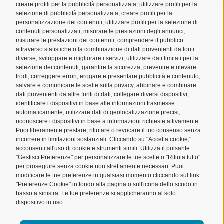
creare profili per la pubblicità personalizzata, utilizzare profili per la
selezione di pubblicità personalizzata, creare profili per la
personalizzazione dei contenuti, utilizzare profili per la selezione di
ALSEA | Associazione Lombarda Spedizionieri e
contenuti personalizzati, misurare le prestazioni degli annunci,
misurare le prestazioni dei contenuti, comprendere il pubblico
Autotrasportatori
attraverso statistiche o la combinazione di dati provenienti da fonti
Tel. 02 671541
diverse, sviluppare e migliorare i servizi, utilizzare dati limitati per la
alsea@alsea.mi.it
selezione dei contenuti, garantire la sicurezza, prevenire e rilevare
frodi, correggere errori, erogare e presentare pubblicità e contenuto,
Aderente a Confetra
salvare e comunicare le scelte sulla privacy, abbinare e combinare
Codice Fiscale 80042910150
dati provenienti da altre fonti di dati, collegare diversi dispositivi,
Ufficio Milano
identificare i dispositivi in base alle informazioni trasmesse
Via Cornalia 19 – 20124 Milano
automaticamente, utilizzare dati di geolocalizzazione precisi,
riconoscere i dispositivi in base a informazioni richieste attivamente.
Ufficio Malpensa
Puoi liberamente prestare, rifiutare o revocare il tuo consenso senza
Aeroporto Milano Malpensa – Cargo City, Edificio 186 – Piano
incorrere in limitazioni sostanziali. Cliccando su "Accetta cookie,"
5
acconsenti all'uso di cookie e strumenti simili. Utilizza il pulsante
"Gestisci Preferenze" per personalizzare le tue scelte o "Rifiuta tutto"
per proseguire senza cookie non strettamente necessari. Puoi
modificare le tue preferenze in qualsiasi momento cliccando sul link
"Preferenze Cookie" in fondo alla pagina o sull'icona dello scudo in
Copyright @ 2023 – Tutti i diritti sono riservati | Made by
basso a sinistra. Le tue preferenze si applicheranno al solo
Jump
dispositivo in uso.
Privacy policy
Cookie policy