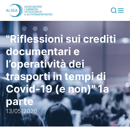
Vai al contenuto
"Riflessioni sui crediti
documentari e
l’operatività dei
trasporti in tempi di
Covid-19 (e non)" 1a
parte
13/05/2020