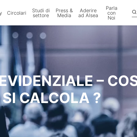
Parla
Studi di
Press &
Aderire
y
Circolari
con
settore
Media
ad Alsea
Noi
EVIDENZIALE – COS
 SI CALCOLA ?