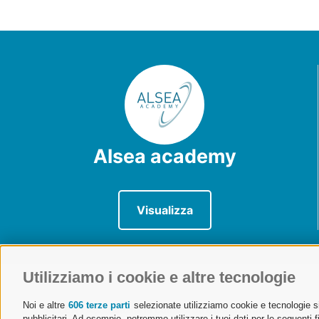
Alsea academy
Visualizza
Utilizziamo i cookie e altre tecnologie
Noi e altre
606 terze parti
selezionate utilizziamo cookie e tecnologie sim
ALSEA | Associazione Lombarda Spedizionieri e Autotra
pubblicitari. Ad esempio, potremmo utilizzare i tuoi dati per le seguenti fin