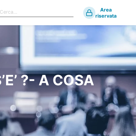
Area
riservata
’E’ ?- A COSA