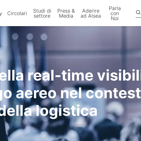
Parla
Studi di
Press &
Aderire
y
Circolari
con
settore
Media
ad Alsea
Noi
la real-time visibili
go aereo nel contest
della logistica