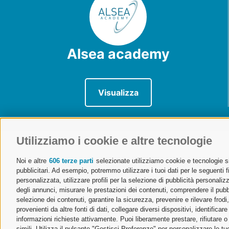
Alsea academy
Visualizza
Utilizziamo i cookie e altre tecnologie
Noi e altre
606 terze parti
selezionate utilizziamo cookie e tecnologie sim
ALSEA | Associazione Lombarda Spedizionieri e Autotra
pubblicitari. Ad esempio, potremmo utilizzare i tuoi dati per le seguenti fin
Tel. 02 671541
Ufficio Milano
personalizzata, utilizzare profili per la selezione di pubblicità personaliz
alsea@alsea.mi.it
Via Cornalia 19 – 20124 Mila
degli annunci, misurare le prestazioni dei contenuti, comprendere il pubbli
selezione dei contenuti, garantire la sicurezza, prevenire e rilevare frod
Aderente a Confetra
Ufficio Malpensa
provenienti da altre fonti di dati, collegare diversi dispositivi, identific
Codice Fiscale 80042910150
Aeroporto Milano Malpensa – 
informazioni richieste attivamente. Puoi liberamente prestare, rifiutare 
simili. Utilizza il pulsante "Gestisci Preferenze" per personalizzare le 