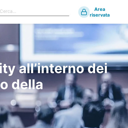
Area
riservata
ty all’interno dei
o della