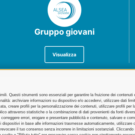
Gruppo giovani
Visualizza
ili. Questi strumenti sono essenziali per garantire la fruizione dei contenuti 
sportatori
alità: archiviare informazioni su dispositivo e/o accedervi, utilizzare dati limita
zata, creare profili per la personalizzazione dei contenuti, utilizzare profili per
no
co attraverso statistiche o la combinazione di dati provenienti da fonti diverse, 
i, correggere errori, erogare e presentare pubblicità e contenuto, salvare e co
are i dispositivi in base alle informazioni trasmesse automaticamente, utilizzare 
Cargo City, Edificio 186 – Piano 5
o revocare il tuo consenso senza incorrere in limitazioni sostanziali. Cliccando
tue scelte o "Rifiuta tutto" per proseguire senza cookie non strettamente neces