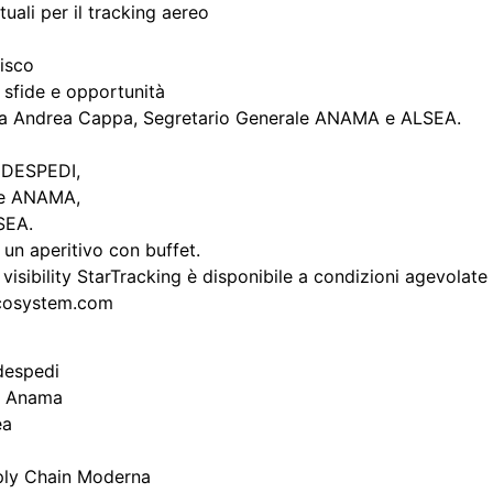
tuali per il tracking aereo
Cisco
 sfide e opportunità
 da Andrea Cappa, Segretario Generale ANAMA e ALSEA.
FEDESPEDI,
nte ANAMA,
SEA.
o un aperitivo con buffet.
isibility StarTracking è disponibile a condizioni agevolate pe
oecosystem.com
despedi
te Anama
ea
upply Chain Moderna