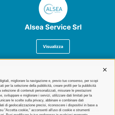
Alsea Service Srl
Visualizza
Contin
digitali, migliorare la navigazione e, previo tuo consenso, per scopi
ti per la selezione della pubblicità, creare profili per la pubblicità
 la selezione di contenuti personalizzati, misurare le prestazioni
sviluppare e migliorare i servizi, utilizzare dati limitati per la
municare le scelte sulla privacy, abbinare e combinare dati
dati di geolocalizzazione precisi, riconoscere i dispositivi in base a
 su "Accetta cookie," acconsenti all'uso di cookie e strumenti
sari. Puoi modificare le tue preferenze in qualsiasi momento