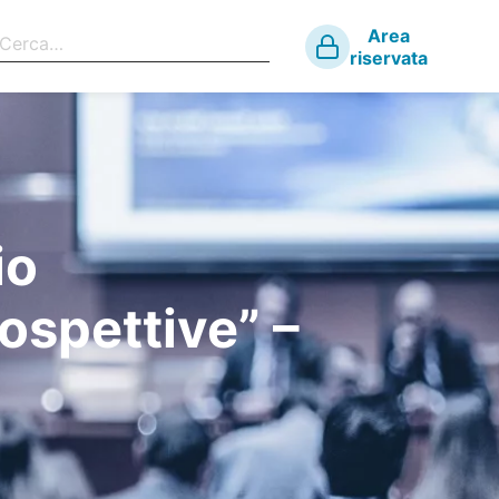
Area
riservata
io
rospettive” –