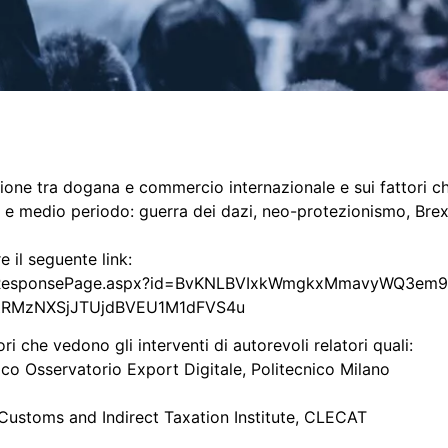
lazione tra dogana e commercio internazionale e sui fattori 
 e medio periodo: guerra dei dazi, neo-protezionismo, Brexi
e il seguente link:
es/ResponsePage.aspx?id=BvKNLBVIxkWmgkxMmavyWQ3em9t
RMzNXSjJTUjdBVEU1M1dFVS4u
ri che vedono gli interventi di autorevoli relatori quali:
ico Osservatorio Export Digitale, Politecnico Milano
ustoms and Indirect Taxation Institute, CLECAT