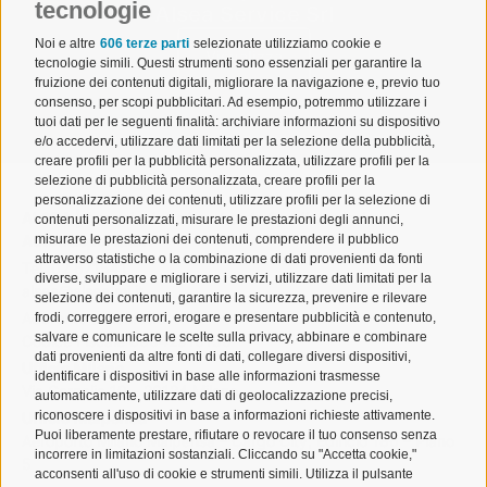
tecnologie
Alsea Service Srl
Noi e altre
606 terze parti
selezionate utilizziamo cookie e
Visualizza
tecnologie simili. Questi strumenti sono essenziali per garantire la
fruizione dei contenuti digitali, migliorare la navigazione e, previo tuo
consenso, per scopi pubblicitari. Ad esempio, potremmo utilizzare i
tuoi dati per le seguenti finalità: archiviare informazioni su dispositivo
e/o accedervi, utilizzare dati limitati per la selezione della pubblicità,
creare profili per la pubblicità personalizzata, utilizzare profili per la
selezione di pubblicità personalizzata, creare profili per la
personalizzazione dei contenuti, utilizzare profili per la selezione di
ALSEA | Associazione Lombarda Spedizionieri e
contenuti personalizzati, misurare le prestazioni degli annunci,
misurare le prestazioni dei contenuti, comprendere il pubblico
Autotrasportatori
attraverso statistiche o la combinazione di dati provenienti da fonti
Tel. 02 671541
diverse, sviluppare e migliorare i servizi, utilizzare dati limitati per la
alsea@alsea.mi.it
selezione dei contenuti, garantire la sicurezza, prevenire e rilevare
Aderente a Confetra
frodi, correggere errori, erogare e presentare pubblicità e contenuto,
salvare e comunicare le scelte sulla privacy, abbinare e combinare
Codice Fiscale 80042910150
dati provenienti da altre fonti di dati, collegare diversi dispositivi,
Ufficio Milano
identificare i dispositivi in base alle informazioni trasmesse
Via Cornalia 19 – 20124 Milano
automaticamente, utilizzare dati di geolocalizzazione precisi,
riconoscere i dispositivi in base a informazioni richieste attivamente.
Ufficio Malpensa
Puoi liberamente prestare, rifiutare o revocare il tuo consenso senza
Aeroporto Milano Malpensa – Cargo City, Edificio 186 – Piano
incorrere in limitazioni sostanziali. Cliccando su "Accetta cookie,"
5
acconsenti all'uso di cookie e strumenti simili. Utilizza il pulsante