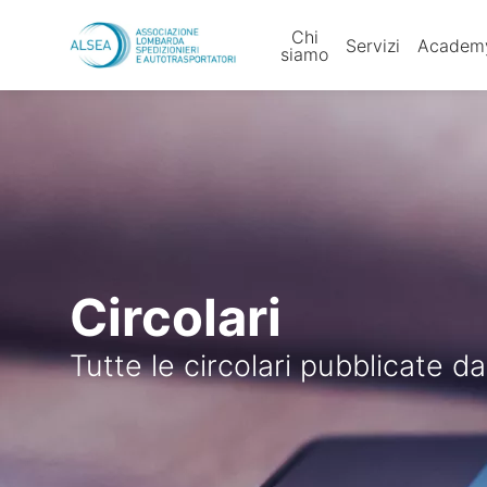
Vai al contenuto
Chi
Servizi
Academ
siamo
Circolari
Tutte le circolari pubblicate d