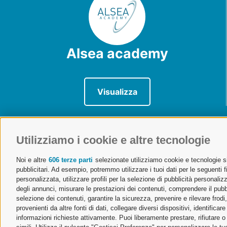
Alsea academy
Visualizza
Utilizziamo i cookie e altre tecnologie
Noi e altre
606 terze parti
selezionate utilizziamo cookie e tecnologie sim
ALSEA | Associazione Lombarda Spedizionieri e Autotra
pubblicitari. Ad esempio, potremmo utilizzare i tuoi dati per le seguenti fin
Tel. 02 671541
Ufficio Milano
personalizzata, utilizzare profili per la selezione di pubblicità personaliz
alsea@alsea.mi.it
Via Cornalia 19 – 20124 Mila
degli annunci, misurare le prestazioni dei contenuti, comprendere il pubbli
selezione dei contenuti, garantire la sicurezza, prevenire e rilevare frod
Aderente a Confetra
Ufficio Malpensa
provenienti da altre fonti di dati, collegare diversi dispositivi, identific
Codice Fiscale 80042910150
Aeroporto Milano Malpensa – 
informazioni richieste attivamente. Puoi liberamente prestare, rifiutare 