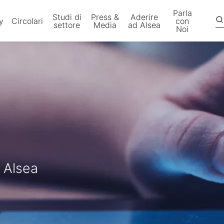
Parla
Studi di
Press &
Aderire
y
Circolari
con
settore
Media
ad Alsea
Noi
a Alsea