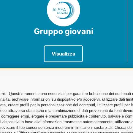
Gruppo giovani
Visualizza
ili. Questi strumenti sono essenziali per garantire la fruizione dei contenuti 
sportatori
alità: archiviare informazioni su dispositivo e/o accedervi, utilizzare dati limita
zata, creare profili per la personalizzazione dei contenuti, utilizzare profili per
no
co attraverso statistiche o la combinazione di dati provenienti da fonti diverse, 
i, correggere errori, erogare e presentare pubblicità e contenuto, salvare e co
are i dispositivi in base alle informazioni trasmesse automaticamente, utilizzare 
Cargo City, Edificio 186 – Piano 5
o revocare il tuo consenso senza incorrere in limitazioni sostanziali. Cliccando