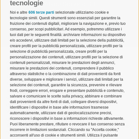
tecnologie
Alsea Service Srl
Noi e altre
606 terze parti
selezionate utilizziamo cookie e
Visualizza
tecnologie simili. Questi strumenti sono essenziali per garantire la
fruizione dei contenuti digitali, migliorare la navigazione e, previo tuo
consenso, per scopi pubblicitari. Ad esempio, potremmo utilizzare i
tuoi dati per le seguenti finalità: archiviare informazioni su dispositivo
e/o accedervi, utilizzare dati limitati per la selezione della pubblicità,
creare profili per la pubblicità personalizzata, utilizzare profili per la
selezione di pubblicità personalizzata, creare profili per la
personalizzazione dei contenuti, utilizzare profili per la selezione di
ALSEA | Associazione Lombarda Spedizionieri e
contenuti personalizzati, misurare le prestazioni degli annunci,
misurare le prestazioni dei contenuti, comprendere il pubblico
Autotrasportatori
attraverso statistiche o la combinazione di dati provenienti da fonti
Tel. 02 671541
diverse, sviluppare e migliorare i servizi, utilizzare dati limitati per la
alsea@alsea.mi.it
selezione dei contenuti, garantire la sicurezza, prevenire e rilevare
Aderente a Confetra
frodi, correggere errori, erogare e presentare pubblicità e contenuto,
salvare e comunicare le scelte sulla privacy, abbinare e combinare
Codice Fiscale 80042910150
dati provenienti da altre fonti di dati, collegare diversi dispositivi,
Ufficio Milano
identificare i dispositivi in base alle informazioni trasmesse
Via Cornalia 19 – 20124 Milano
automaticamente, utilizzare dati di geolocalizzazione precisi,
riconoscere i dispositivi in base a informazioni richieste attivamente.
Ufficio Malpensa
Puoi liberamente prestare, rifiutare o revocare il tuo consenso senza
Aeroporto Milano Malpensa – Cargo City, Edificio 186 – Piano
incorrere in limitazioni sostanziali. Cliccando su "Accetta cookie,"
5
acconsenti all'uso di cookie e strumenti simili. Utilizza il pulsante