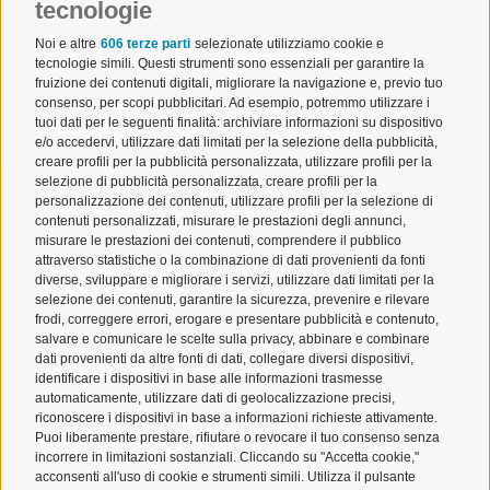
tecnologie
Alsea Service Srl
Noi e altre
606 terze parti
selezionate utilizziamo cookie e
Visualizza
tecnologie simili. Questi strumenti sono essenziali per garantire la
fruizione dei contenuti digitali, migliorare la navigazione e, previo tuo
consenso, per scopi pubblicitari. Ad esempio, potremmo utilizzare i
tuoi dati per le seguenti finalità: archiviare informazioni su dispositivo
e/o accedervi, utilizzare dati limitati per la selezione della pubblicità,
creare profili per la pubblicità personalizzata, utilizzare profili per la
selezione di pubblicità personalizzata, creare profili per la
personalizzazione dei contenuti, utilizzare profili per la selezione di
ALSEA | Associazione Lombarda Spedizionieri e
contenuti personalizzati, misurare le prestazioni degli annunci,
misurare le prestazioni dei contenuti, comprendere il pubblico
Autotrasportatori
attraverso statistiche o la combinazione di dati provenienti da fonti
Tel. 02 671541
diverse, sviluppare e migliorare i servizi, utilizzare dati limitati per la
alsea@alsea.mi.it
selezione dei contenuti, garantire la sicurezza, prevenire e rilevare
Aderente a Confetra
frodi, correggere errori, erogare e presentare pubblicità e contenuto,
salvare e comunicare le scelte sulla privacy, abbinare e combinare
Codice Fiscale 80042910150
dati provenienti da altre fonti di dati, collegare diversi dispositivi,
Ufficio Milano
identificare i dispositivi in base alle informazioni trasmesse
Via Cornalia 19 – 20124 Milano
automaticamente, utilizzare dati di geolocalizzazione precisi,
riconoscere i dispositivi in base a informazioni richieste attivamente.
Ufficio Malpensa
Puoi liberamente prestare, rifiutare o revocare il tuo consenso senza
Aeroporto Milano Malpensa – Cargo City, Edificio 186 – Piano
incorrere in limitazioni sostanziali. Cliccando su "Accetta cookie,"
5
acconsenti all'uso di cookie e strumenti simili. Utilizza il pulsante